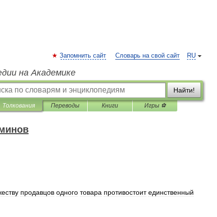
Запомнить сайт
Словарь на свой сайт
RU
едии на Академике
Найти!
Толкования
Переводы
Книги
Игры ⚽
рминов
еству
продавцов
одного
товара
противостоит
единственный