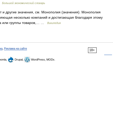
 …
Большой экономический словарь
т и другие значения, см. Монополия (значения). Монополия
иняющая несколько компаний и достигающая благодаря этому
ра или группы товаров,… …
Википедия
ка
,
Реклама на сайте
18+
omla,
Drupal,
WordPress, MODx.