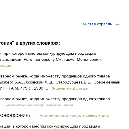
чистая отрасль
ония" в других словарях:
, при которой многим конкурирующим продавцам
о английски: Pure monopsony См. также: Монопсония
 словарь
варном рынке, когда множеству продавцов одного товара
йзберг Б.А., Лозовский Л.Ш., Стародубцева Е.Б.. Современный
.: ИНФРА М. 479 с.. 1999 …
Экономический словарь
варном рынке, когда множеству продавцов одного товара
 …
Энциклопедический словарь экономики и права
Я МОНОПСОНИЯ) …
Энциклопедический словарь экономики и права
ация, в которой многим конкурирующим продавцам