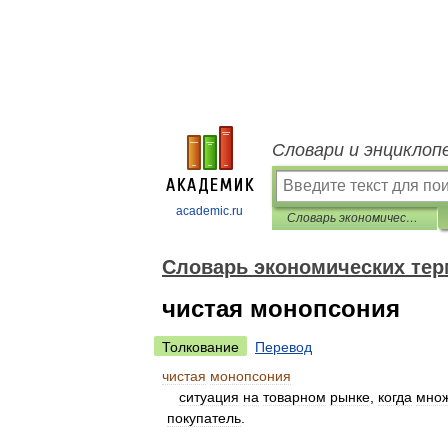
Словари и энциклоп
academic.ru
Словарь экономических терминов
Словарь экономических те
чистая монопсония
Толкование
Перевод
чистая
монопсония
ситуация
на
товарном
рынке
,
когда
множ
покупатель
.